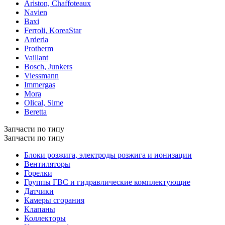
Ariston, Chaffoteaux
Navien
Baxi
Ferroli, KoreaStar
Arderia
Protherm
Vaillant
Bosch, Junkers
Viessmann
Immergas
Mora
Olical, Sime
Beretta
Запчасти по типу
Запчасти по типу
Блоки розжига, электроды розжига и ионизации
Вентиляторы
Горелки
Группы ГВС и гидравлические комплектующие
Датчики
Камеры сгорания
Клапаны
Коллекторы