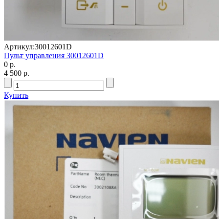
Артикул:
30012601D
Пульт управления 30012601D
0 р.
4 500 р.
Купить