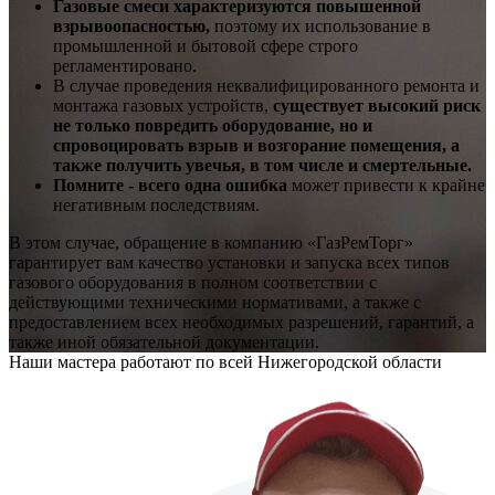
Газовые смеси характеризуются повышенной
взрывоопасностью,
поэтому их использование в
промышленной и бытовой сфере строго
регламентировано.
В случае проведения неквалифицированного ремонта и
монтажа газовых устройств,
существует высокий риск
не только повредить оборудование, но и
спровоцировать взрыв и возгорание помещения, а
также получить увечья, в том числе и смертельные.
Помните - всего одна ошибка
может привести к крайне
негативным последствиям.
В этом случае, обращение в компанию «ГазРемТорг»
гарантирует вам качество установки и запуска всех типов
газового оборудования в полном соответствии с
действующими техническими нормативами, а также с
предоставлением всех необходимых разрешений, гарантий, а
также иной обязательной документации.
Наши мастера работают по всей Нижегородской области